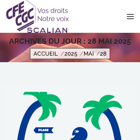
ARCHIVES DU JOUR :
28 MAI 2025
Vous êtes ici
ACCUEIL
2025
MAI
28