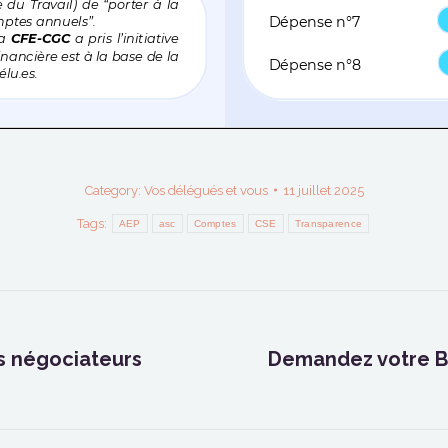
Category:
Vos délégués et vous
11 juillet 2025
Tags:
AEP
asc
Comptes
CSE
Transparence
les négociateurs
Demandez votre B
Next
post: