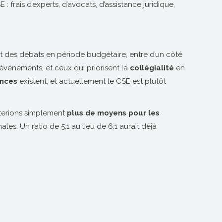
: frais d’experts, d’avocats, d’assistance juridique,
ment des débats en période budgétaire, entre d’un côté
vénements, et ceux qui priorisent la
collégialité
en
nces
existent, et actuellement le CSE est plutôt
iterions simplement
plus de moyens pour les
les. Un ratio de 5:1 au lieu de 6:1 aurait déjà