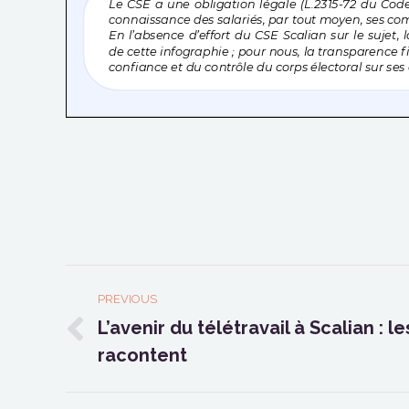
POST
PREVIOUS
NAVIGATION
L’avenir du télétravail à Scalian : 
Previous
racontent
post: