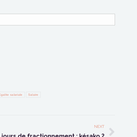
Egalite salariale
Salaire
NEXT
 jours de fractionnement : késako ?