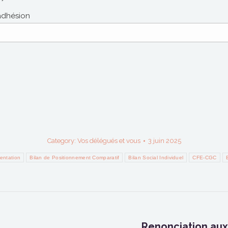
 adhésion
Category:
Vos délégués et vous
3 juin 2025
entation
Bilan de Positionnement Comparatif
Bilan Social Individuel
CFE-CGC
Renonciation aux
Next