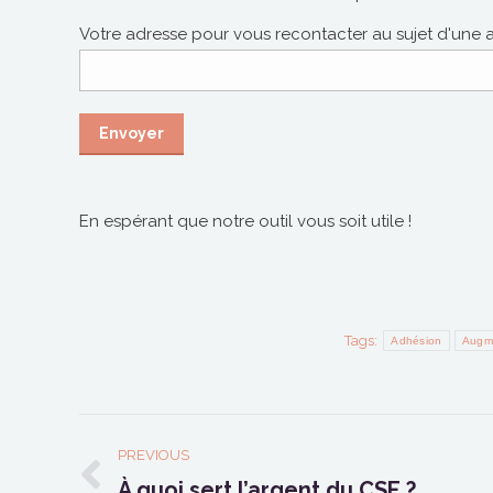
Votre adresse pour vous recontacter au sujet d'une
En espérant que notre outil vous soit utile !
Tags:
Adhésion
Augm
POST
PREVIOUS
NAVIGATION
À quoi sert l’argent du CSE ?
Previous