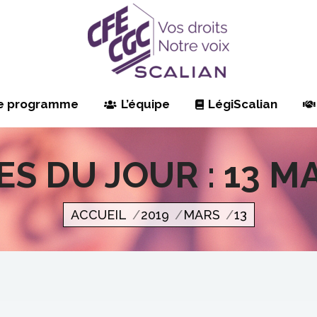
e programme
L’équipe
LégiScalian
ES DU JOUR :
13 M
Vous êtes ici
ACCUEIL
2019
MARS
13